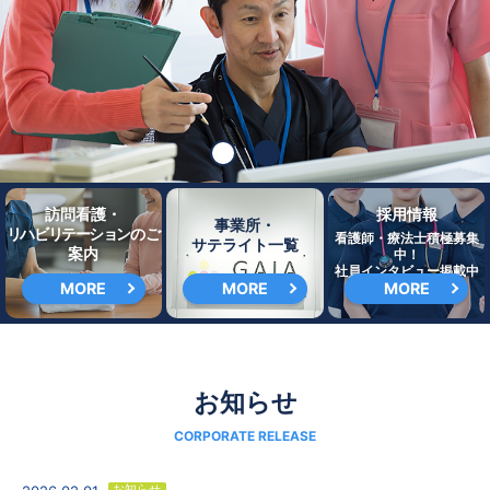
訪問看護・
採用情報
事業所・
リハビリテーション
のご
看護師・療法士積極募集
サテライト一覧
案内
中！
社員インタビュー掲載中
MORE
MORE
MORE
お知らせ
お知らせ